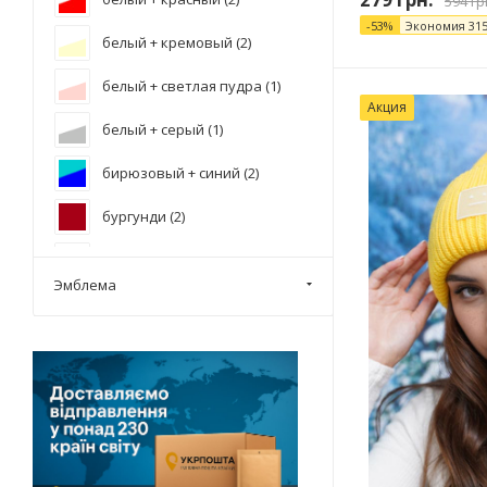
594
гр
-
53
%
Экономия
31
белый + кремовый (
2
)
белый + светлая пудра (
1
)
Акция
белый + серый (
1
)
бирюзовый + синий (
2
)
бургунди (
2
)
виридиан + фиолетовый (
1
)
Эмблема
голубой + желтый (
1
)
джинсовый + бирюза деграде (
1
)
джинсовый + серебро (
1
)