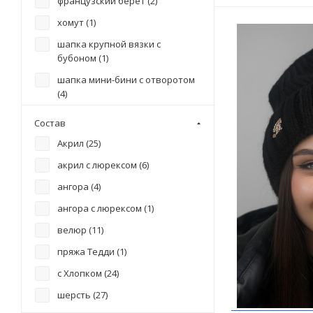
французский берет (
2
)
хомут (
1
)
шапка крупной вязки с
бубоном (
1
)
шапка мини-бини с отворотом
(
4
)
шапка по голове (
1
)
Состав
шапка по голове с бубоном (
4
)
Акрил (
25
)
шапка по голове с отворотом
акрил с люрексом (
6
)
(
3
)
ангора (
4
)
шапка по голове с подворотом
(
ангора с люрексом (
1
)
1
)
шапка с бубоном (
велюр (
11
)
1
)
шапка с бубоном и палантин
пряжа Тедди (
1
)
(
1
)
с Хлопком (
24
)
шапка с бубоном и хомут (
1
)
шерсть (
27
)
шапка с бубоном и шарф (
2
)