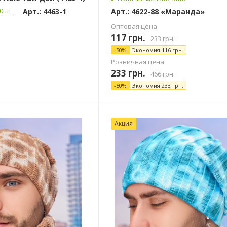
Арт.: 4463-1
Арт.: 4622-88 «Маранда»
0шт.
Оптовая цена
117
грн.
233
грн.
-
50
%
Экономия
116
грн.
Розничная цена
233
грн.
466
грн.
-
50
%
Экономия
233
грн.
Акция