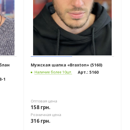
блан
Мужская шапка «Braxton» (5160)
Арт.: 5160
Наличие более 10шт.
8-1
Оптовая цена
158
грн.
Розничная цена
316
грн.