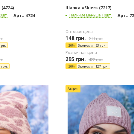
(4724)
Шапка «Skier» (7217)
Арт.: 4724
Арт.: 7
0шт.
Наличие меньше 10шт.
Оптовая цена
148
грн.
н.
211
грн.
грн.
-
30
%
Экономия
63
грн.
Розничная цена
295
грн.
н.
422
грн.
9
грн.
-
30
%
Экономия
127
грн.
Акция