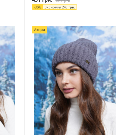
694
грн.
-
35
%
Экономия
243
грн.
Акция