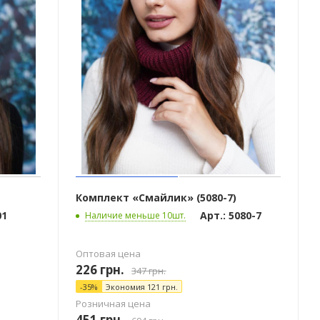
Комплект «Смайлик» (5080-7)
01
Арт.: 5080-7
Наличие меньше 10шт.
Оптовая цена
226
грн.
347
грн.
-
35
%
Экономия
121
грн.
Розничная цена
451
грн.