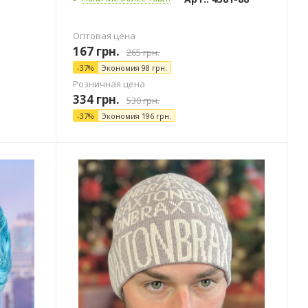
Оптовая цена
167
грн.
265
грн.
-
37
%
Экономия
98
грн.
Розничная цена
334
грн.
530
грн.
-
37
%
Экономия
196
грн.