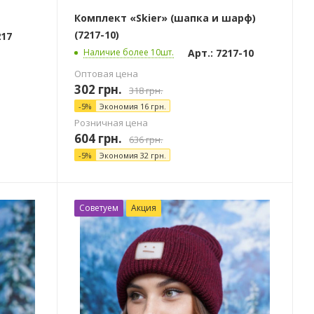
Комплект «Skier» (шапка и шарф)
(7217-10)
217
Арт.: 7217-10
Наличие более 10шт.
Оптовая цена
302
грн.
318
грн.
-
5
%
Экономия
16
грн.
Розничная цена
604
грн.
636
грн.
-
5
%
Экономия
32
грн.
Советуем
Акция