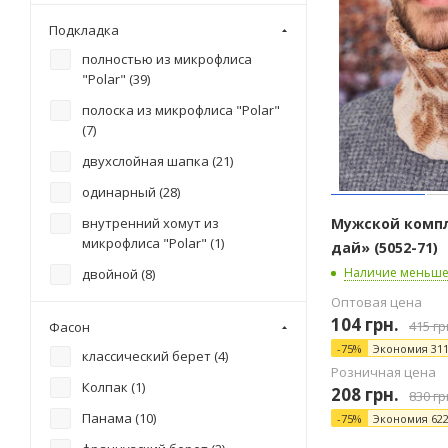
Подкладка
полностью из микрофлиса
"Polar" (
39
)
полоска из микрофлиса "Polar"
(
7
)
двухслойная шапка (
21
)
одинарный (
28
)
Мужской компл
внутренний хомут из
микрофлиса "Polar" (
1
)
дай» (5052-71)
Наличие меньше
двойной (
8
)
Оптовая цена
104
грн.
415
гр
Фасон
-
75
%
Экономия
31
классический берет (
4
)
Розничная цена
Колпак (
1
)
208
грн.
830
гр
Панама (
10
)
-
75
%
Экономия
62