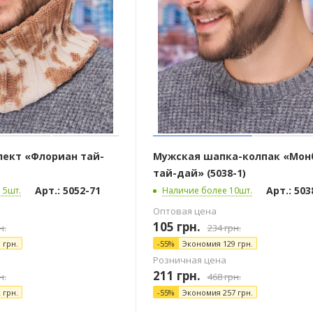
ект «Флориан тай-
Мужская шапка-колпак «Мон
тай-дай» (5038-1)
Арт.: 5052-71
Арт.: 503
 5шт.
Наличие более 10шт.
Оптовая цена
105
грн.
н.
234
грн.
1
грн.
-
55
%
Экономия
129
грн.
Розничная цена
211
грн.
н.
468
грн.
2
грн.
-
55
%
Экономия
257
грн.