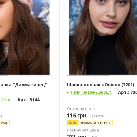
шапка "Далматинец"
Шапка-колпак «Onion» (7201)
Арт.: 72
Наличие меньше 5шт.
Арт.: 5144
 10шт.
Оптовая цена
116
грн.
н.
231
грн.
7
грн.
-
50
%
Экономия
115
грн.
Розничная цена
231
грн.