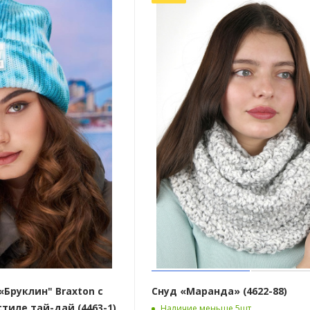
Бруклин" Braxton с
Снуд «Маранда» (4622-88)
тиле тай-дай (4463-1)
Наличие меньше 5шт.