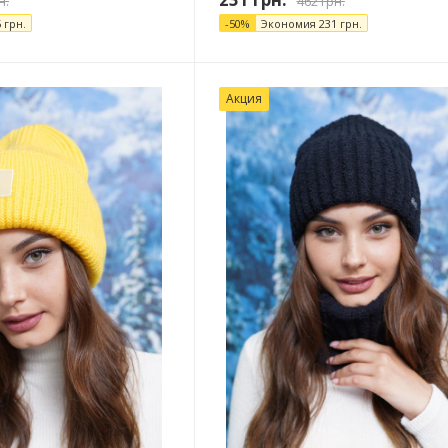
н.
462
грн.
5
грн.
-
50
%
Экономия
231
грн.
Акция