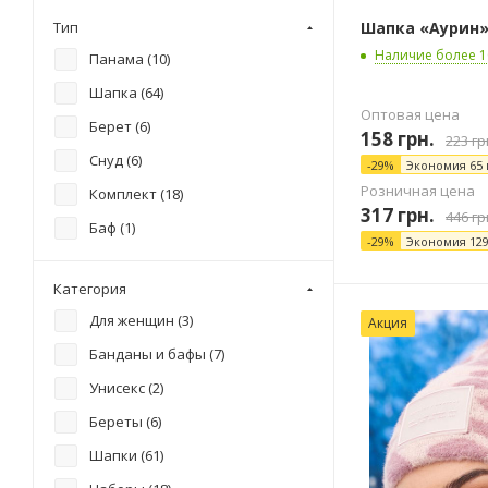
шерсть кролика (
3
)
Тип
шапка с отворотом (
1
)
Шапка «Аурин» 
шерсть с люрексом (
3
)
Наличие более 1
Панама (
10
)
шапка с отворотом и хомут (
1
)
Шапка (
64
)
шапка с отворотом и шарф (
1
)
Оптовая цена
Берет (
6
)
шапка с отворотом с бубоном
158
грн.
223
гр
и хомут (
1
)
Снуд (
6
)
-
29
%
Экономия
65
шапка-колапак (
1
)
Розничная цена
Комплект (
18
)
317
грн.
446
гр
шапка-колпак (
26
)
Баф (
1
)
-
29
%
Экономия
12
шапка-колпак и снуд (
2
)
шапка-колпак и хомут (
7
)
Категория
шапка-колпак крупной вязки
Для женщин (
3
)
Акция
(
1
)
Банданы и бафы (
7
)
шапка-колпак с (
1
)
Унисекс (
2
)
шапка-колпак с бубонами (
1
)
Береты (
6
)
шапка-колпак с бубоном (
6
)
Шапки (
61
)
шапка-колпак с бубоном и