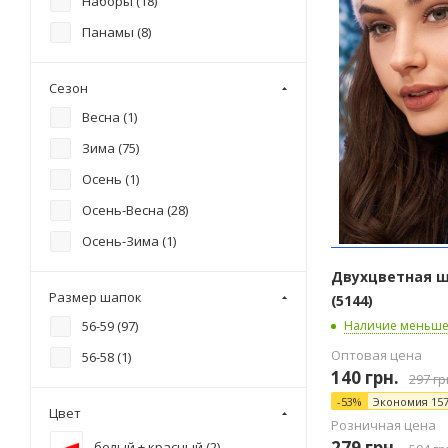
Наборы (
18
)
снуд (
1
)
Панамы (
8
)
шапка-колпак с отворотом (
7
)
шапка-колпак с хомутом и
Сезон
перчатками (
2
)
Весна (
1
)
шапка-лопата (
1
)
Зима (
75
)
шапка-лопата с отворотом (
2
)
Осень (
1
)
шарф-снуд (
1
)
Осень-Весна (
28
)
шарф-снуд, 130*28 (
1
)
Осень-Зима (
1
)
шарф-снуд, 130*28см (
2
)
Двухцветная 
шарф-снуд, 140*28см (
1
)
Размер шапок
(5144)
шарф-снуд, 140*30см (
1
)
Наличие меньше
56-59 (
97
)
Оптовая цена
56-58 (
1
)
140
грн.
297
гр
-
53
%
Экономия
15
Цвет
Розничная цена
279
грн.
белый + красный (
2
)