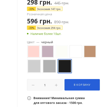
298
грн.
445
грн.
-
33
%
Экономия
147
грн.
Розничная цена
596
грн.
890
грн.
-
33
%
Экономия
294
грн.
Наличие более 10шт.
Цвет
—
черный
В КОРЗИНУ
Внимание! Минимальная сумма
для оптового заказа - 1500 грн.