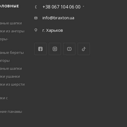
ОЛОВНЫЕ
+38 067 104 06 00
info@braxton.ua
заные шапки
г. Харьков
ки из ангоры
оры-
заные береты
нгоры
заные шапки
пки ушанки
ки из шерсти
ки с
мние панамы