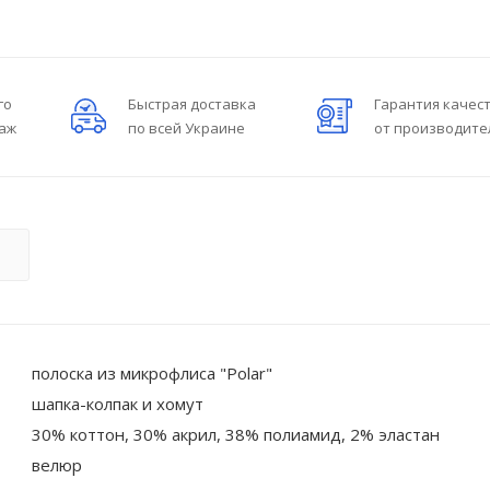
го
Быстрая доставка
Гарантия качес
даж
по всей Украине
от производите
О
полоска из микрофлиса "Polar"
шапка-колпак и хомут
30% коттон, 30% акрил, 38% полиамид, 2% эластан
велюр