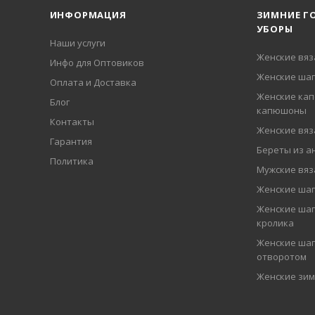
ИНФОРМАЦИЯ
ЗИМНИЕ Г
УБОРЫ
Наши услуги
Женские вя
Инфо для Оптовиков
Женские шап
Оплата и Доставка
Женские кап
Блог
капюшоны
Контакты
Женские вя
Гарантия
Береты из а
Политика
Мужские вя
Женские ша
Женские шап
кролика
Женские шап
отворотом
Женские зи