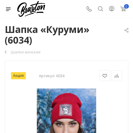
0
Шапка «Куруми»
(6034)
Шапки женские
Акция
Артикул:
6034