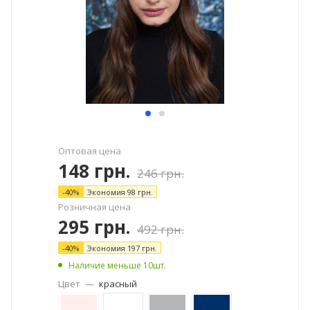
Оптовая цена
148
грн.
246
грн.
-
40
%
Экономия
98
грн.
Розничная цена
295
грн.
492
грн.
-
40
%
Экономия
197
грн.
Наличие меньше 10шт.
Цвет
—
красный