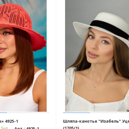
» 4925-1
Шляпа-канотье "Изабель" Уц
(1705/1)
Арт.: 4925-1
 5шт.