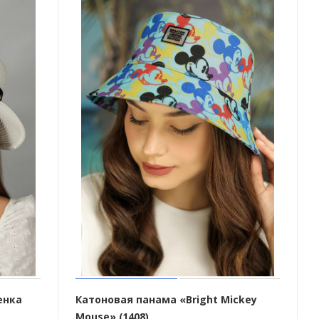
енка
Катоновая панама «Bright Mickey
Mouse» (1408)