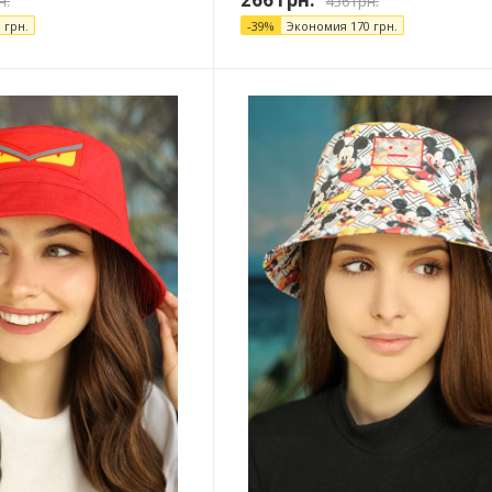
н.
436
грн.
0
грн.
-
39
%
Экономия
170
грн.