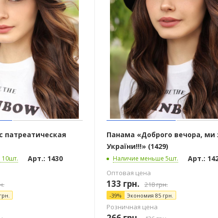
с патреатическая
Панама «Доброго вечора, ми 
України!!!» (1429)
Арт.: 1430
Арт.: 14
 10шт.
Наличие меньше 5шт.
Оптовая цена
133
грн.
н.
218
грн.
грн.
-
39
%
Экономия
85
грн.
Розничная цена
266
грн.