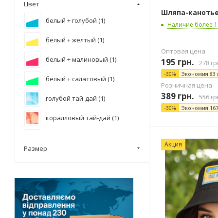
Цвет
Шляпа-канотье
белый + голубой (
1
)
Наличие более 1
белый + желтый (
1
)
Оптовая цена
белый + малиновый (
1
)
195
грн.
278
гр
-
30
%
Экономия
83
белый + салатовый (
1
)
Розничная цена
389
грн.
556
гр
голубой тай-дай (
1
)
-
30
%
Экономия
16
коралловый тай-дай (
1
)
лазурный (
2
)
Акция
Размер
малиновый + голубой тай-дай (
2
)
малиновый тай-дай (
2
)
оранжевый тай-дай (
1
)