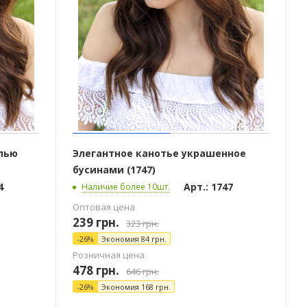
пью
Элегантное канотье украшенное
бусинами (1747)
4
Арт.: 1747
Наличие более 10шт.
Оптовая цена
239
грн.
323
грн.
-
26
%
Экономия
84
грн.
Розничная цена
478
грн.
646
грн.
-
26
%
Экономия
168
грн.