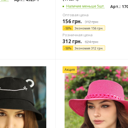
Арт.: 17
Наличие меньше 5шт.
Оптовая цена
156
грн.
312
грн.
-
50
%
Экономия
156
грн.
Розничная цена
312
грн.
624
грн.
-
50
%
Экономия
312
грн.
Акция