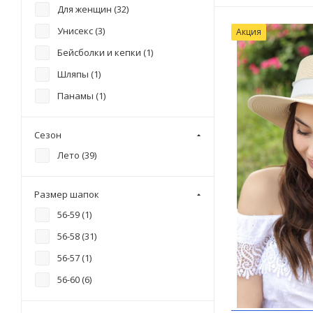
Для женщин (
32
)
Унисекс (
3
)
Акция
Бейсболки и кепки (
1
)
Шляпы (
1
)
Панамы (
1
)
Сезон
Лето (
39
)
Размер шапок
56-59 (
1
)
56-58 (
31
)
56-57 (
1
)
56-60 (
6
)