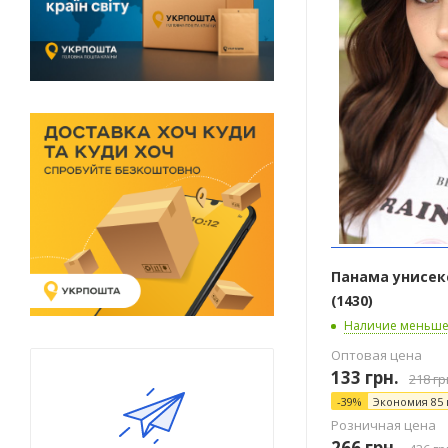
пиксель (
2
)
светлая пудра (
6
)
серый тай-дай (
1
)
синий тай-дай (
2
)
темная пудра (
6
)
темно-синий + черный (
1
)
цветной принт (
3
)
Панама унисек
(1430)
черный (
1
)
Наличие меньше
бежевый (
11
)
Оптовая цена
133
грн.
218
гр
белый (
26
)
-
39
%
Экономия
85
белый + черный (
1
)
Розничная цена
266
грн.