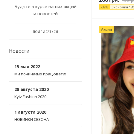
436
гр
бирюзовый (
8
)
Будьте в курсе наших акций
-
39
%
Экономия
17
и новостей
бордовый (
3
)
голубой (
1
)
Акция
ПОДПИСАТЬСЯ
желтый (
1
)
Новости
жемчужный (
6
)
зеленый (
1
)
15 мая 2022
Ми починаємо працювати!
золотой (
1
)
коралловый (
2
)
28 августа 2020
Kyiv Fashion 2020
красный (
11
)
1 августа 2020
кремовый (
8
)
НОВИНКИ СЕЗОНА!
малиновый (
8
)