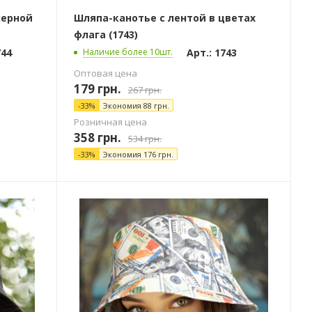
черной
Шляпа-канотье с лентой в цветах
флага (1743)
744
Арт.: 1743
Наличие более 10шт.
Оптовая цена
179
грн.
267
грн.
-
33
%
Экономия
88
грн.
Розничная цена
358
грн.
534
грн.
-
33
%
Экономия
176
грн.