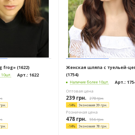
 frog» (1622)
Женская шляпа с туельей-це
(1754)
Арт.: 1622
 10шт.
Арт.: 175
Наличие более 10шт.
Оптовая цена
239
грн.
н.
278
грн.
грн.
-
14
%
Экономия
39
грн.
Розничная цена
478
грн.
н.
556
грн.
грн.
-
14
%
Экономия
78
грн.