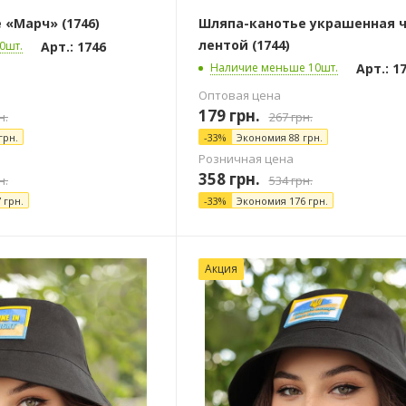
 «Марч» (1746)
Шляпа-канотье украшенная 
лентой (1744)
Арт.: 1746
0шт.
Арт.: 1
Наличие меньше 10шт.
Оптовая цена
179
грн.
н.
267
грн.
грн.
-
33
%
Экономия
88
грн.
Розничная цена
358
грн.
н.
534
грн.
7
грн.
-
33
%
Экономия
176
грн.
Акция