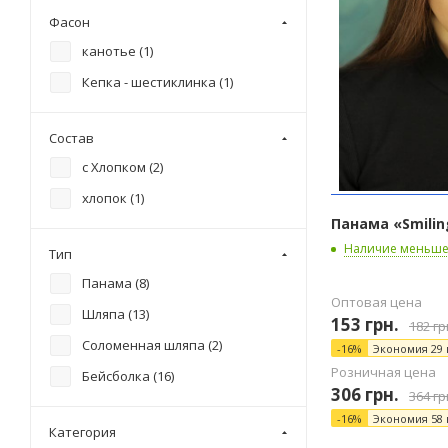
Фасон
канотье (
1
)
Кепка - шестиклинка (
1
)
Состав
с Хлопком (
2
)
хлопок (
1
)
Панама «Smiling
Наличие меньше
Тип
Панама (
8
)
Оптовая цена
Шляпа (
13
)
153
грн.
182
гр
Соломенная шляпа (
2
)
-
16
%
Экономия
29
Розничная цена
Бейсболка (
16
)
306
грн.
364
гр
-
16
%
Экономия
58
Категория