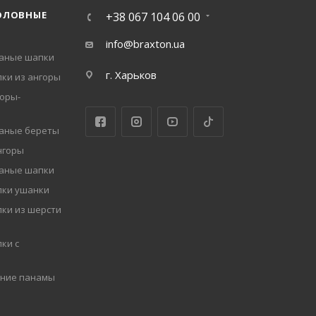
ОЛОВНЫЕ
+38 067 104 06 00
info@braxton.ua
заные шапки
г. Харьков
ки из ангоры
оры-
заные береты
нгоры
заные шапки
пки ушанки
ки из шерсти
ки с
мние панамы