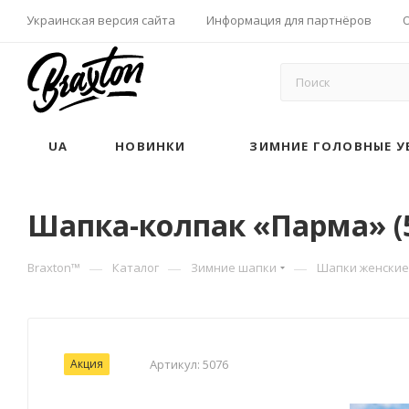
Украинская версия сайта
Информация для партнёров
UA
НОВИНКИ
ЗИМНИЕ ГОЛОВНЫЕ У
Шапка-колпак «Парма» (
—
—
—
Braxton™
Каталог
Зимние шапки
Шапки женские
Акция
Артикул:
5076