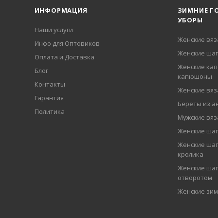
ИНФОРМАЦИЯ
ЗИМНИЕ Г
УБОРЫ
Наши услуги
Женские вя
Инфо для Оптовиков
Женские шап
Оплата и Доставка
Женские кап
Блог
капюшоны
Контакты
Женские вя
Гарантия
Береты из а
Политика
Мужские вя
Женские ша
Женские шап
кролика
Женские шап
отворотом
Женские зи