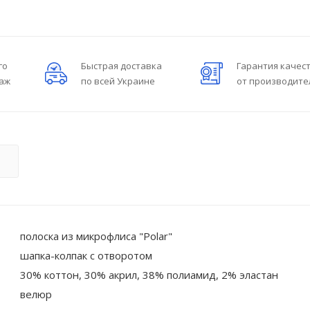
го
Быстрая доставка
Гарантия качес
даж
по всей Украине
от производите
О
полоска из микрофлиса "Polar"
шапка-колпак с отворотом
30% коттон, 30% акрил, 38% полиамид, 2% эластан
велюр