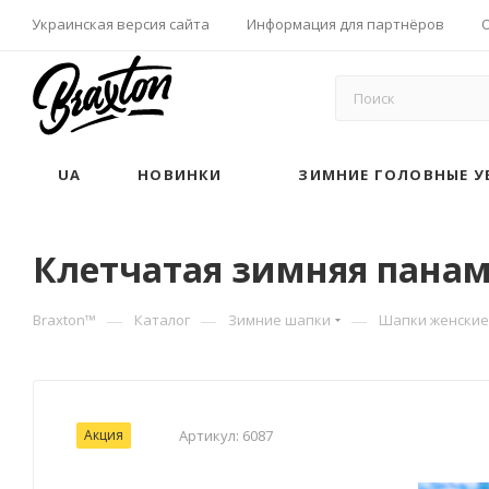
Украинская версия сайта
Информация для партнёров
UA
НОВИНКИ
ЗИМНИЕ ГОЛОВНЫЕ У
Клетчатая зимняя панама
—
—
—
Braxton™
Каталог
Зимние шапки
Шапки женские
Акция
Артикул:
6087