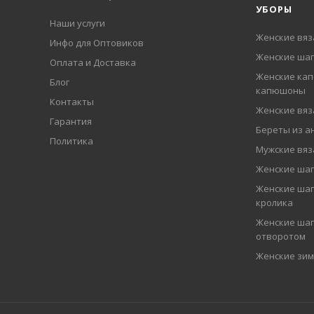
УБОРЫ
Наши услуги
Женские вя
Инфо для Оптовиков
Женские шап
Оплата и Доставка
Женские кап
Блог
капюшоны
Контакты
Женские вя
Гарантия
Береты из а
Политика
Мужские вя
Женские ша
Женские шап
кролика
Женские шап
отворотом
Женские зи