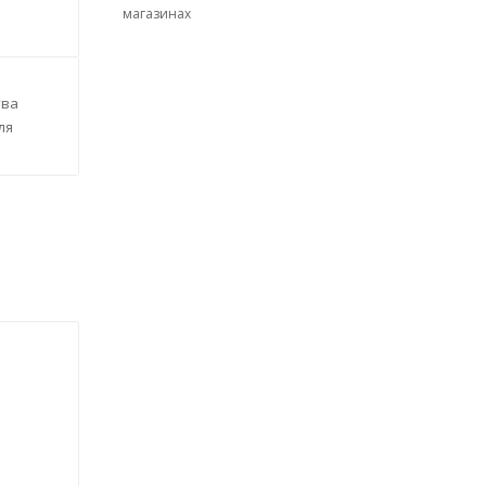
магазинах
тва
ля