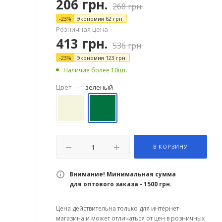
206
грн.
268
грн.
-
23
%
Экономия
62
грн.
Розничная цена
413
грн.
536
грн.
-
23
%
Экономия
123
грн.
Наличие более 10шт.
Цвет
—
зеленый
В КОРЗИНУ
Внимание! Минимальная сумма
для оптового заказа - 1500 грн.
Цена действительна только для интернет-
магазина и может отличаться от цен в розничных