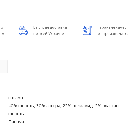
го
Быстрая доставка
Гарантия качес
даж
по всей Украине
от производите
О
панама
40% шерсть, 30% ангора, 25% полиамид, 5% эластан
шерсть
Панама