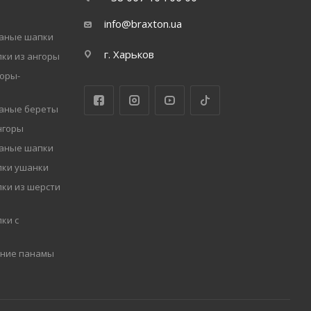
info@braxton.ua
заные шапки
г. Харьков
ки из ангоры
оры-
заные береты
нгоры
заные шапки
пки ушанки
ки из шерсти
ки с
мние панамы