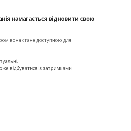
панія намагається відновити свою
аром вона стане доступною для
туальні.
же відбуватися із затримками.