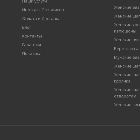
Наши услуги
Женские вя
Инфо для Оптовиков
Женские шап
Оплата и Доставка
Женские кап
Блог
капюшоны
Контакты
Женские вя
Гарантия
Береты из а
Политика
Мужские вя
Женские ша
Женские шап
кролика
Женские шап
отворотом
Женские зи