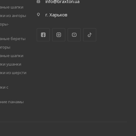
info@braxton.ua
заные шапки
г. Харьков
ки из ангоры
оры-
заные береты
нгоры
заные шапки
пки ушанки
ки из шерсти
ки с
мние панамы