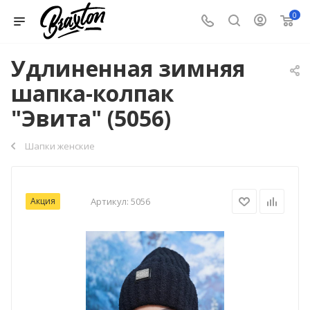
0
Удлиненная зимняя
шапка-колпак
"Эвита" (5056)
Шапки женские
Акция
Артикул:
5056