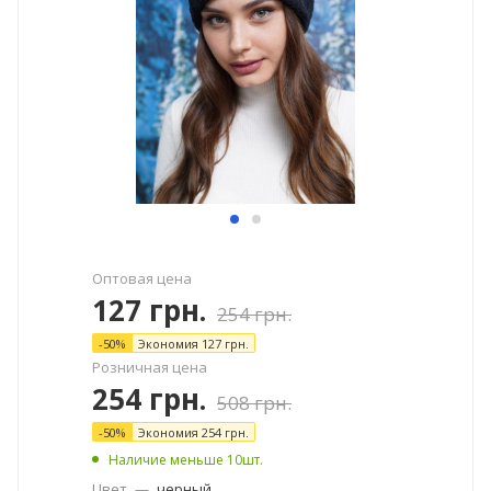
Оптовая цена
127
грн.
254
грн.
-
50
%
Экономия
127
грн.
Розничная цена
254
грн.
508
грн.
-
50
%
Экономия
254
грн.
Наличие меньше 10шт.
Цвет
—
черный