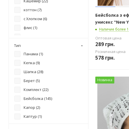
Кашемир (
22
)
кепка шестиклинка (
3
)
коттон (
7
)
Бейсболка з е
Кепка-докерка (
7
)
с Хлопком (
6
)
унисекс "New Yo
Кепка-докерка без козырька
флис (
1
)
Наличие более 1
(
1
)
хлопок (
125
)
Оптовая цена
кепка-жокейка и косынка (
1
)
289
грн.
Тип
шерсть (
8
)
Класична бейсболка (
2
)
Розничная цена
Панама (
1
)
шерсть кролика (
18
)
578
грн.
Классическая бейсболка (
4
)
Кепка (
9
)
Классическая панама (
1
)
Шапка (
28
)
классический берет (
2
)
Новинка
Берет (
5
)
Косинка-бандана (
2
)
Комплект (
22
)
Мини-бини (
5
)
Бейсболка (
145
)
Объемный берет на широкой
Капор (
2
)
ножке (
1
)
Каптур (
1
)
по голове (
1
)
Косынка (
5
)
треугольная (
2
)