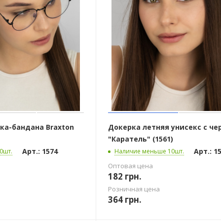
ка-бандана Braxton
Докерка летняя унисекс с че
"Каратель" (1561)
Арт.: 1574
Арт.: 1
0шт.
Наличие меньше 10шт.
Оптовая цена
182
грн.
Розничная цена
364
грн.