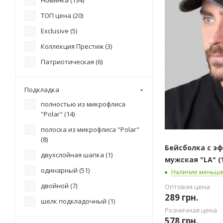
ТОП цена (
20
)
Exclusive (
5
)
Коллекция Престиж (
3
)
Патриотическая (
6
)
Подкладка
полностью из микрофлиса
"Polar" (
14
)
полоска из микрофлиса "Polar"
(
8
)
Бейсболка с э
двухслойная шапка (
1
)
мужская "LA" (
одинарный (
51
)
Наличие меньше
двойной (
7
)
Оптовая цена
289
грн.
шелк подкладочный (
1
)
Розничная цена
578
грн.