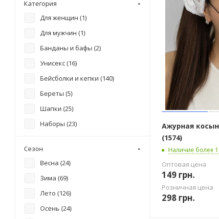
Категория
Шарф (
1
)
труба (
1
)
Для женщин (
1
)
ушанка (
4
)
Для мужчин (
1
)
французский берет (
1
)
Банданы и бафы (
2
)
шапка "лопата" (
1
)
Унисекс (
16
)
шапка бини (
3
)
Бейсболки и кепки (
140
)
шапка и хомут (
1
)
Береты (
5
)
шапка мини-бини с отворотом
Шапки (
25
)
(
2
)
Наборы (
23
)
Ажурная косын
шапка по глолве с отворотом
(
2
)
(1574)
Панамы (
1
)
Сезон
Наличие более 1
шапка по голове и косынка (
1
)
Платки, шали, палантины (
4
)
Весна (
24
)
Оптовая цена
шапка по голове с отворотом
149
грн.
(
2
)
Зима (
69
)
Розничная цена
шапка по голове с ушками (
1
)
Лето (
126
)
298
грн.
шапка по голове сотворотом
Осень (
24
)
(
1
)