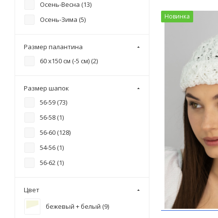
Осень-Весна (
13
)
шапка с бубоном и шарф (
1
)
Новинка
Осень-Зима (
5
)
шапка с отворотом и хомут (
2
)
шапка с отвротом и хомут (
1
)
Размер палантина
шапка с ушками (
1
)
60 x150 см (-5 см) (
2
)
шапка-колпак и хомут (
1
)
шапка-колпак с отворотом (
1
)
Размер шапок
шапка-колпак, шрф и митенки
56-59 (
73
)
(
1
)
56-58 (
1
)
шапка-лопата (
1
)
56-60 (
128
)
шапка-лопата с отворотом (
1
)
54-56 (
1
)
Шестиклинка (
3
)
56-62 (
1
)
Цвет
бежевый + белый (
9
)