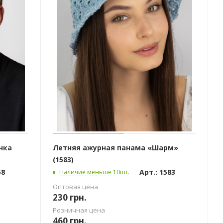
нка
Летняя ажурная панама «Шарм»
(1583)
58
Арт.: 1583
Наличие меньше 10шт.
Оптовая цена
230
грн.
Розничная цена
460
грн.