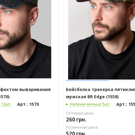
ффектом вываривания
Бейсболка трекерка пятикли
1570)
мужская BR Edge (1558)
Арт.: 1570
Арт.: 15
 10шт.
Наличие меньше 5шт.
Оптовая цена
260
грн.
Розничная цена
520
грн.