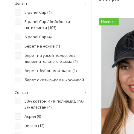
Фасон
5-panel Cap (
1
)
5-panel Cap / бейсболки
Новинка
пятиклинки (
103
)
6-panel Cap (
4
)
Берет на ножке (
1
)
берет на узкой ножке, без
дополнительного бъема (
1
)
берет с бубоном и шарф (
1
)
берет с козырьком и косынкой
(
1
)
Состав
бини (
1
)
50% коттон, 47% полиамид (PA),
капор (
3
)
3% еластан (
4
)
Каптур (
1
)
Акрил (
9
)
кепка (
2
)
велюр (
12
)
кепка пятиклинка (
22
)