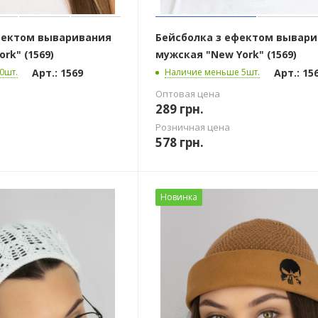
фектом вываривания
Бейсболка з ефектом вывар
rk" (1569)
мужская "New York" (1569)
Арт.: 1569
Арт.: 15
0шт.
Наличие меньше 5шт.
Оптовая цена
289
грн.
Розничная цена
578
грн.
Новинка