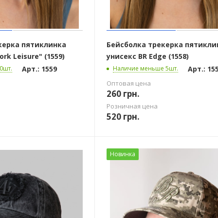
керка пятиклинка
Бейсболка трекерка пятикли
rk Leisure" (1559)
унисекс BR Edge (1558)
Арт.: 1559
Арт.: 15
0шт.
Наличие меньше 5шт.
Оптовая цена
260
грн.
Розничная цена
520
грн.
Новинка