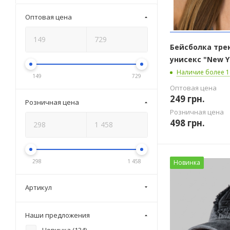
Оптовая цена
Бейсболка тре
унисекс "New Yo
Наличие более 1
149
729
Оптовая цена
249
грн.
Розничная цена
Розничная цена
498
грн.
298
1 458
Новинка
Артикул
Наши предложения
Новинка (
134
)