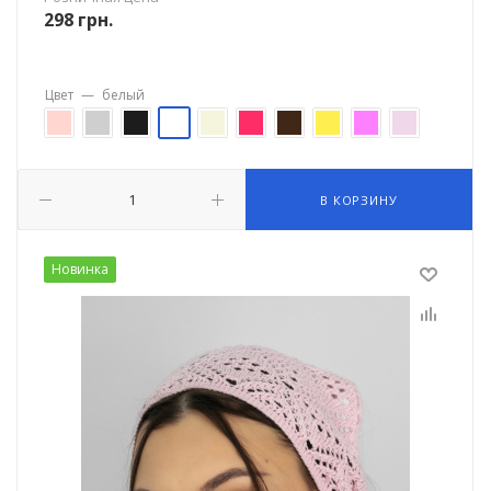
298
грн.
Цвет
—
белый
В КОРЗИНУ
Новинка