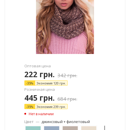
Оптовая цена
222
грн.
342
грн.
-
35
%
Экономия
120
грн.
Розничная цена
445
грн.
684
грн.
-
35
%
Экономия
239
грн.
Нет в наличии
Цвет
—
джинсовый + фиолетовый