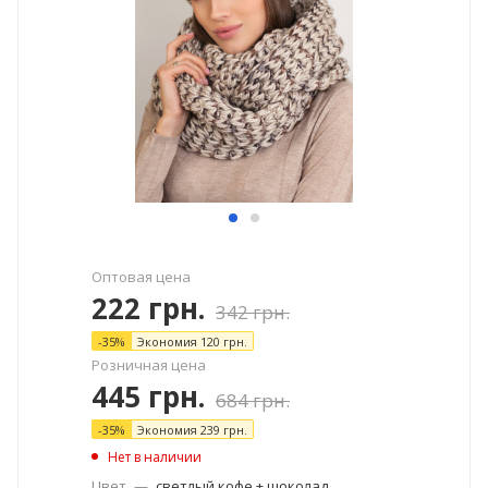
Оптовая цена
222
грн.
342
грн.
-
35
%
Экономия
120
грн.
Розничная цена
445
грн.
684
грн.
-
35
%
Экономия
239
грн.
Нет в наличии
Цвет
—
светлый кофе + шоколад