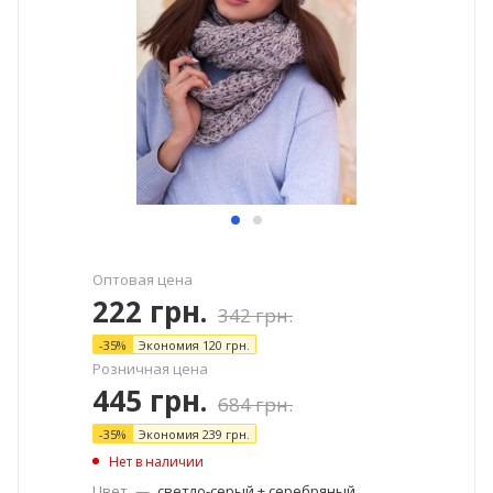
Оптовая цена
222
грн.
342
грн.
-
35
%
Экономия
120
грн.
Розничная цена
445
грн.
684
грн.
-
35
%
Экономия
239
грн.
Нет в наличии
Цвет
—
светло-серый + серебряный