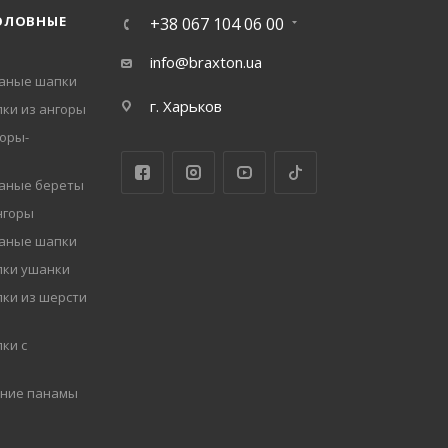
ОЛОВНЫЕ
+38 067 104 06 00
info@braxton.ua
заные шапки
г. Харьков
ки из ангоры
оры-
заные береты
нгоры
заные шапки
пки ушанки
ки из шерсти
ки с
мние панамы