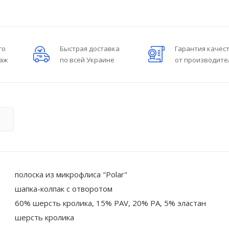
го
Быстрая доставка
Гарантия качес
даж
по всей Украине
от производите
О
полоска из микрофлиса "Polar"
шапка-колпак с отворотом
60% шерсть кролика, 15% PAV, 20% PA, 5% эластан
шерсть кролика