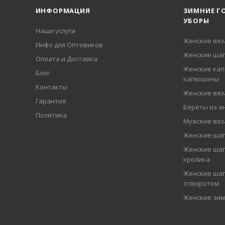
ИНФОРМАЦИЯ
ЗИМНИЕ Г
УБОРЫ
Наши услуги
Женские вя
Инфо для Оптовиков
Женские шап
Оплата и Доставка
Женские кап
Блог
капюшоны
Контакты
Женские вя
Гарантия
Береты из а
Политика
Мужские вя
Женские ша
Женские шап
кролика
Женские шап
отворотом
Женские зи