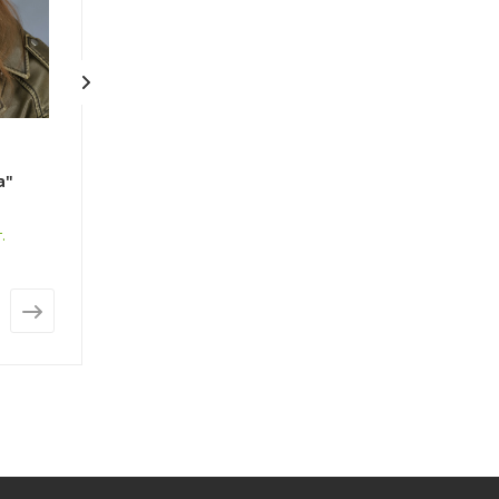
а
Кашемировый
Кашемировый
а"
палантин «Латина»
палантин «Вен
(7034)
(7029)
.
Наличие более 10шт.
Наличие более 1
Арт.: 7034
Арт.: 7029
от
267 грн.
от
312 грн.