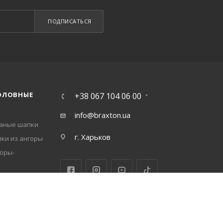
ПОДПИСАТЬСЯ
ОЛОВНЫЕ
+38 067 104 06 00
info@braxton.ua
заные шапки
г. Харьков
ки из ангоры
оры-
заные береты
нгоры
заные шапки
пки ушанки