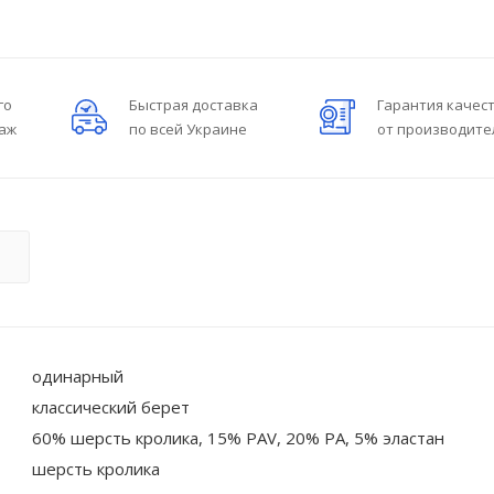
го
Быстрая доставка
Гарантия качес
даж
по всей Украине
от производите
О
одинарный
классический берет
60% шерсть кролика, 15% PAV, 20% PA, 5% эластан
шерсть кролика