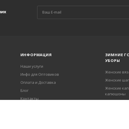
ших
ИНФОРМАЦИЯ
ЗИМНИЕ Г
УБОРЫ
Наши услуги
Женские вя
Инфо для Оптовиков
Женские шап
Оплата и Доставка
Женские кап
Блог
капюшоны
Контакты
Женские вя
Гарантия
Береты из а
Политика
Мужские вя
Женские ша