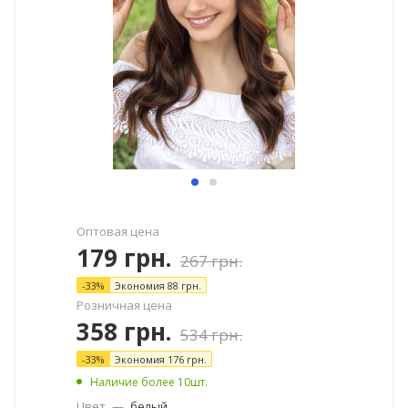
Оптовая цена
179
грн.
267
грн.
-
33
%
Экономия
88
грн.
Розничная цена
358
грн.
534
грн.
-
33
%
Экономия
176
грн.
Наличие более 10шт.
Цвет
—
белый