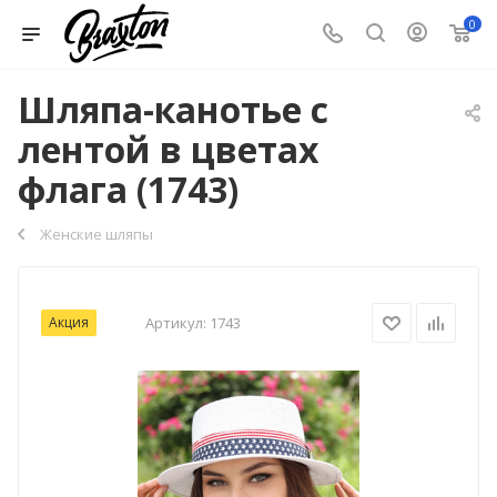
0
Шляпа-канотье с
лентой в цветах
флага (1743)
Женские шляпы
Акция
Артикул:
1743