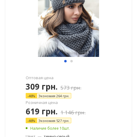
Оптовая цена
309
грн.
573
грн.
-
46
%
Экономия
264
грн.
Розничная цена
619
грн.
1 146
грн.
-
46
%
Экономия
527
грн.
Наличие более 10шт.
Цвет
—
темно-серый