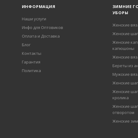
ИНФОРМАЦИЯ
ЗИМНИЕ Г
УБОРЫ
Наши услуги
Женские вя
Инфо для Оптовиков
Женские шап
Оплата и Доставка
Женские кап
Блог
капюшоны
Контакты
Женские вя
Гарантия
Береты из а
Политика
Мужские вя
Женские ша
Женские шап
кролика
Женские шап
отворотом
Женские зи