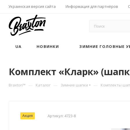
Украинская версия сайта
Информация для партнёров
UA
НОВИНКИ
ЗИМНИЕ ГОЛОВНЫЕ У
Комплект «Кларк» (шапка 
—
—
—
Braxton™
Каталог
Зимние шапки
Комплекты шап
Акция
Артикул:
4723-8