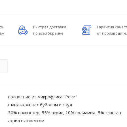
го
Быстрая доставка
Гарантия качес
даж
по всей Украине
от производите
О
полностью из микрофлиса "Polar"
шапка-колпак с бубоном и снуд
30% полиэстер, 55% акрил, 10% полиамид, 5% эластан
акрил с люрексом