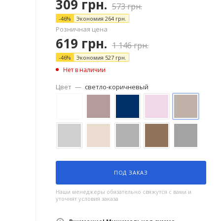
309
грн.
573
грн.
-
46
%
Экономия
264
грн.
Розничная цена
619
грн.
1 146
грн.
-
46
%
Экономия
527
грн.
Нет в наличии
Цвет
—
светло-коричневый
ПОД ЗАКАЗ
Наши менеджеры обязательно свяжутся с вами и
уточнят условия заказа