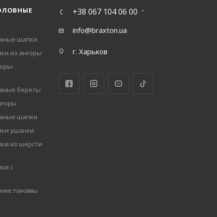
ОЛОВНЫЕ
+38 067 104 06 00
info@braxton.ua
заные шапки
г. Харьков
ки из ангоры
оры-
заные береты
нгоры
заные шапки
пки ушанки
ки из шерсти
ки с
мние панамы