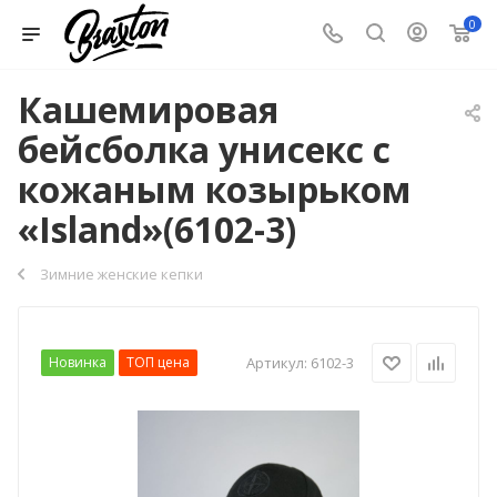
0
Кашемировая
бейсболка унисекс с
кожаным козырьком
«Island»(6102-3)
Зимние женские кепки
Новинка
ТОП цена
Артикул:
6102-3