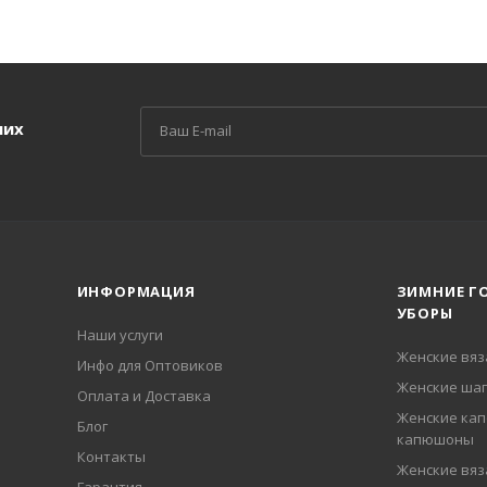
ших
ИНФОРМАЦИЯ
ЗИМНИЕ Г
УБОРЫ
Наши услуги
Женские вя
Инфо для Оптовиков
Женские шап
Оплата и Доставка
Женские кап
Блог
капюшоны
Контакты
Женские вя