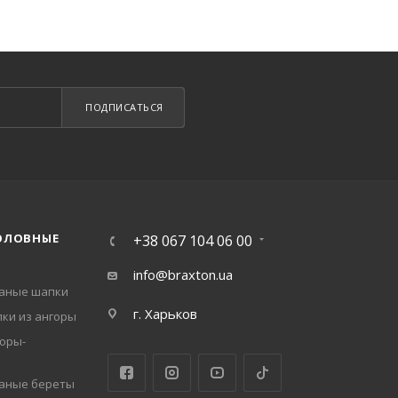
ПОДПИСАТЬСЯ
ОЛОВНЫЕ
+38 067 104 06 00
info@braxton.ua
заные шапки
г. Харьков
ки из ангоры
оры-
заные береты