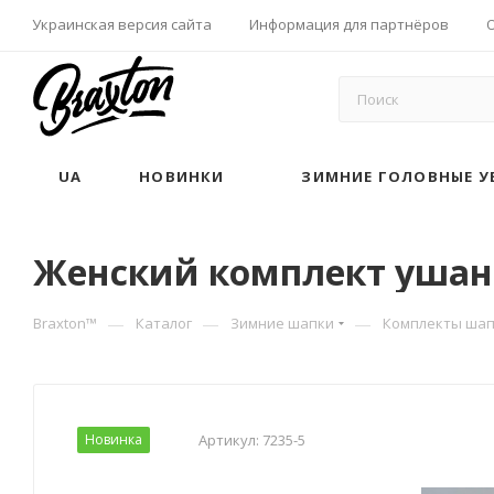
Украинская версия сайта
Информация для партнёров
UA
НОВИНКИ
ЗИМНИЕ ГОЛОВНЫЕ У
Женский комплект ушанка
—
—
—
Braxton™
Каталог
Зимние шапки
Комплекты шап
Новинка
Артикул:
7235-5