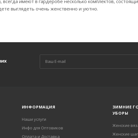
 всегда имеют в гардеробе несколько комплектов, состоящи
удете выглядеть очень женственно и уютно.
ших
ИНФОРМАЦИЯ
ЗИМНИЕ Г
УБОРЫ
Наши услуги
Женские вя
Инфо для Оптовиков
Женские шап
Оплата и Доставка