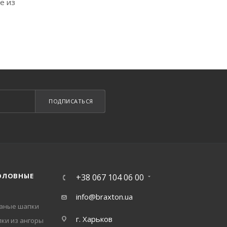
е из
ПОДПИСАТЬСЯ
ОЛОВНЫЕ
+38 067 104 06 00
info@braxton.ua
заные шапки
г. Харьков
ки из ангоры