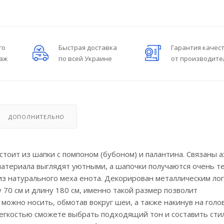
го
Быстрая доставка
Гарантия качес
даж
по всей Украине
от производите
ДОПОЛНИТЕЛЬНО
тоит из шапки с помпоном (бубоном) и палантина. Связаны 
материала выглядят уютными, а шапочки получаются очень т
из натурального меха енота. Декорирован металлическим ло
 70 см и длину 180 см, именно такой размер позволит
можно носить, обмотав вокруг шеи, а также накинув на голов
 легкостью сможете выбрать подходящий тон и составить ст