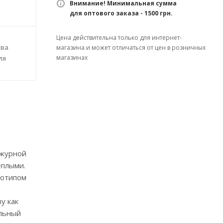
Внимание! Минимальная сумма
для оптового заказа - 1500 грн.
Цена действительна только для интернет-
тва
магазина и может отличаться от цен в розничных
магазинах
ля
ажурной
еплыми.
готипом
у как
ильный