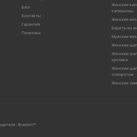
Женские кап
Блог
капюшоны
Контакты
Женские вя
Гарантия
Береты из а
Политика
Мужские вя
Женские ша
Женские шап
кролика
Женские шап
отворотом
Женские зи
дителя - Braxton™