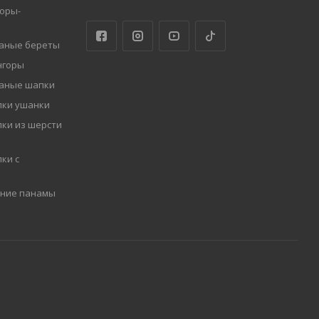
оры-
заные береты
нгоры
заные шапки
пки ушанки
ки из шерсти
ки с
мние панамы