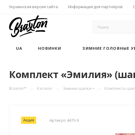
Украинская версия сайта
Информация для партнёров
UA
НОВИНКИ
ЗИМНИЕ ГОЛОВНЫЕ У
Комплект «Эмилия» (шапк
—
—
—
Braxton™
Каталог
Зимние шапки
Комплекты шап
Акция
Артикул:
4473-9