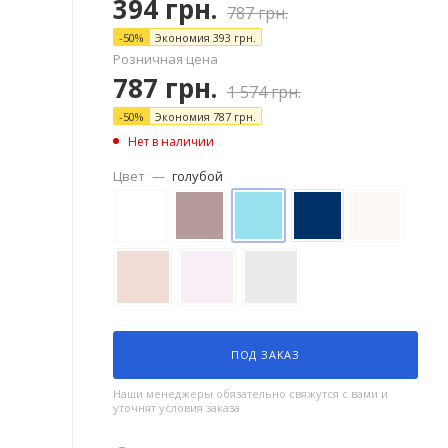
394
грн.
787
грн.
-
50
%
Экономия
393
грн.
Розничная цена
787
грн.
1 574
грн.
-
50
%
Экономия
787
грн.
Нет в наличии
Цвет
—
голубой
ПОД ЗАКАЗ
Наши менеджеры обязательно свяжутся с вами и
уточнят условия заказа