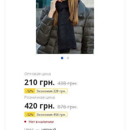
Оптовая цена
210
грн.
438
грн.
-
52
%
Экономия
228
грн.
Розничная цена
420
грн.
876
грн.
-
52
%
Экономия
456
грн.
Нет в наличии
Цвет
—
черный