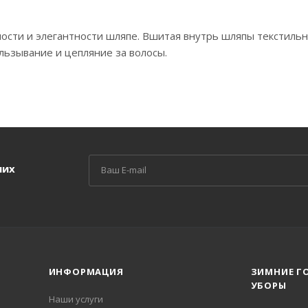
ости и элегантности шляпе. Вшитая внутрь шляпы текстильн
льзывание и цепляние за волосы.
ших
ИНФОРМАЦИЯ
ЗИМНИЕ Г
УБОРЫ
Наши услуги