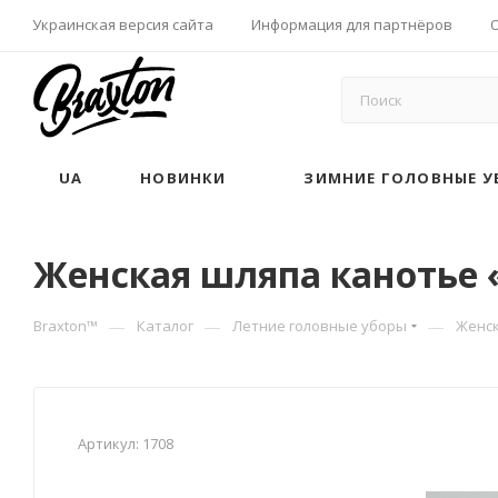
Украинская версия сайта
Информация для партнёров
UA
НОВИНКИ
ЗИМНИЕ ГОЛОВНЫЕ У
Женская шляпа канотье 
—
—
—
Braxton™
Каталог
Летние головные уборы
Женс
Артикул:
1708