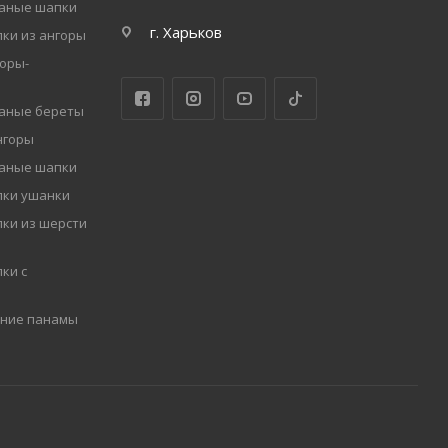
заные шапки
г. Харьков
ки из ангоры
оры-
заные береты
нгоры
заные шапки
пки ушанки
ки из шерсти
ки с
мние панамы