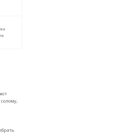
тва
ля
ают
 солому,
ыбрать