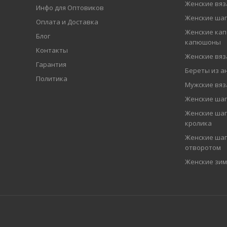
Женские вя
Инфо для Оптовиков
Женские шап
Оплата и Доставка
Женские кап
Блог
капюшоны
Контакты
Женские вя
Гарантия
Береты из а
Политика
Мужские вя
Женские ша
Женские шап
кролика
Женские шап
отворотом
Женские зи