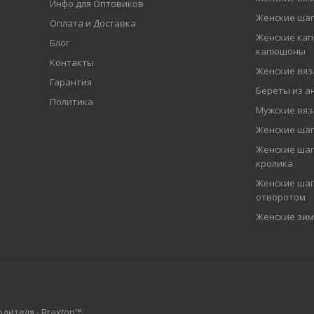
Инфо для Оптовиков
Женские шап
Оплата и Доставка
Женские кап
Блог
капюшоны
Контакты
Женские вя
Гарантия
Береты из а
Политика
Мужские вя
Женские ша
Женские шап
кролика
Женские шап
отворотом
Женские зи
дителя - Braxton™