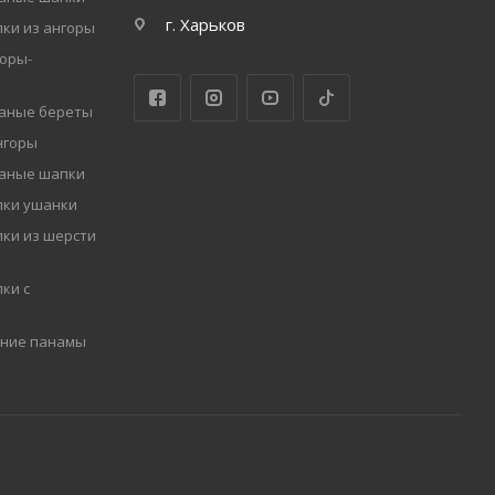
г. Харьков
ки из ангоры
оры-
заные береты
нгоры
заные шапки
пки ушанки
ки из шерсти
ки с
мние панамы