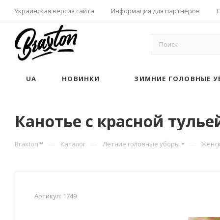
Украинская версия сайта
Информация для партнёров
UA
НОВИНКИ
ЗИМНИЕ ГОЛОВНЫЕ У
Канотье с красной тульей
—
—
—
Braxton™
Каталог
Летние головные уборы
Женс
Артикул:
1749