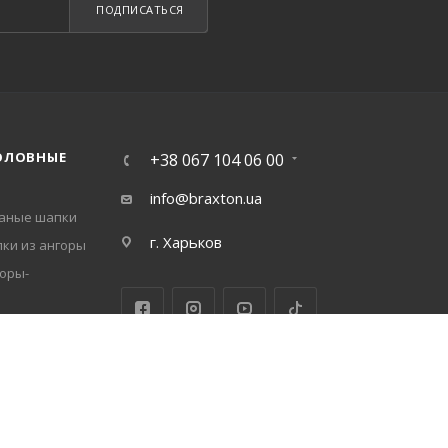
ПОДПИСАТЬСЯ
ОЛОВНЫЕ
+38 067 104 06 00
info@braxton.ua
заные шапки
г. Харьков
ки из ангоры
оры-
заные береты
нгоры
заные шапки
пки ушанки
ки из шерсти