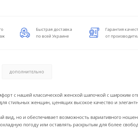
го
Быстрая доставка
Гарантия качес
даж
по всей Украине
от производите
ДОПОЛНИТЕЛЬНО
мфорт с нашей классической женской шапочкой с широким от
для стильных женщин, ценящих высокое качество и элегант
й вид, но и обеспечивает возможность вариативного ношени
рохладную погоду или оставлять раскрытым для более свобо