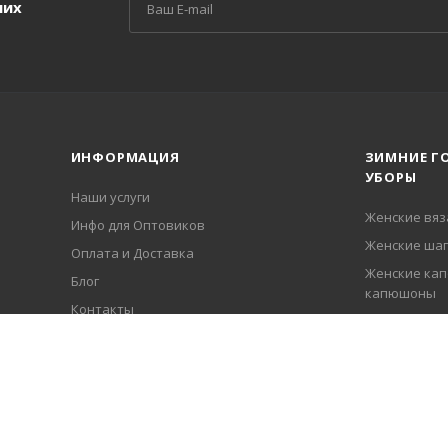
ших
ИНФОРМАЦИЯ
ЗИМНИЕ Г
УБОРЫ
Наши услуги
Женские вя
Инфо для Оптовиков
Женские шап
Оплата и Доставка
Женские кап
Блог
капюшоны
Контакты
Женские вя
Гарантия
Береты из а
Политика
Мужские вя
Женские ша
Женские шап