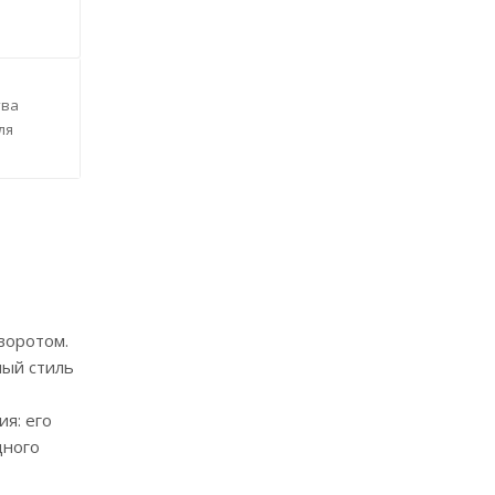
тва
ля
воротом.
ный стиль
я: его
дного