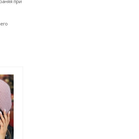
раняя при
него
Новинка