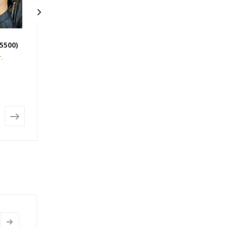
5500)
Шапка «Витория» (5074)
Кашемировый
палантин «Ла
.
Наличие более 10шт.
(7034)
Арт.: 5074
Наличие более 1
Арт.: 7034
от
312 грн.
от
267 грн.