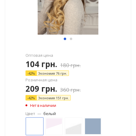
Оптовая цена
104
грн.
180
грн.
-
42
%
Экономия
76
грн.
Розничная цена
209
грн.
360
грн.
-
42
%
Экономия
151
грн.
Нет в наличии
Цвет
—
белый