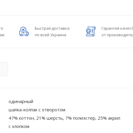
го
Быстрая доставка
Гарантия качес
даж
по всей Украине
от производите
О
одинарный
шапка-колпак с отворотом
47% коттон, 21% шерсть, 7% полиэстер, 25% акрил
с хлопком