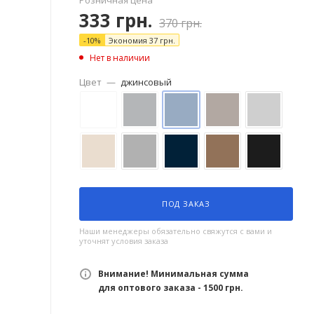
333
грн.
370
грн.
-
10
%
Экономия
37
грн.
Нет в наличии
Цвет
—
джинсовый
ПОД ЗАКАЗ
Наши менеджеры обязательно свяжутся с вами и
уточнят условия заказа
Внимание! Минимальная сумма
для оптового заказа - 1500 грн.