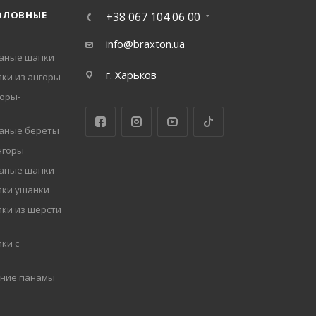
ОЛОВНЫЕ
+38 067 104 06 00
info@braxton.ua
заные шапки
г. Харьков
ки из ангоры
оры-
заные береты
нгоры
заные шапки
пки ушанки
ки из шерсти
ки с
мние панамы