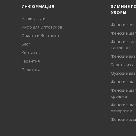
ИНФОРМАЦИЯ
ЗИМНИЕ Г
УБОРЫ
Наши услуги
Женские вя
Инфо для Оптовиков
Женские шап
Оплата и Доставка
Женские кап
Блог
капюшоны
Контакты
Женские вя
Гарантия
Береты из а
Политика
Мужские вя
Женские ша
Женские шап
кролика
Женские шап
отворотом
Женские зи