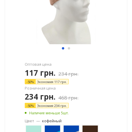
Оптовая цена
117
грн.
234
грн.
-
50
%
Экономия
117
грн.
Розничная цена
234
грн.
468
грн.
-
50
%
Экономия
234
грн.
Наличие меньше 5шт.
Цвет
—
кофейный