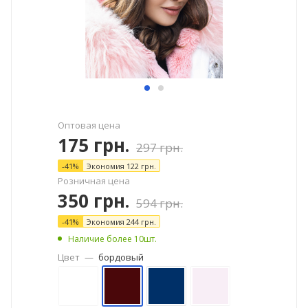
Оптовая цена
175
грн.
297
грн.
-
41
%
Экономия
122
грн.
Розничная цена
350
грн.
594
грн.
-
41
%
Экономия
244
грн.
Наличие более 10шт.
Цвет
—
бордовый