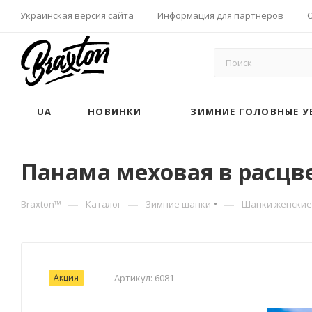
Украинская версия сайта
Информация для партнёров
UA
НОВИНКИ
ЗИМНИЕ ГОЛОВНЫЕ У
Панама меховая в расцве
—
—
—
Braxton™
Каталог
Зимние шапки
Шапки женские
Акция
Артикул:
6081