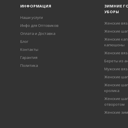
ИНФОРМАЦИЯ
ЗИМНИЕ Г
УБОРЫ
Наши услуги
Женские вя
Инфо для Оптовиков
Женские шап
Оплата и Доставка
Женские кап
Блог
капюшоны
Контакты
Женские вя
Гарантия
Береты из а
Политика
Мужские вя
Женские ша
Женские шап
кролика
Женские шап
отворотом
Женские зи