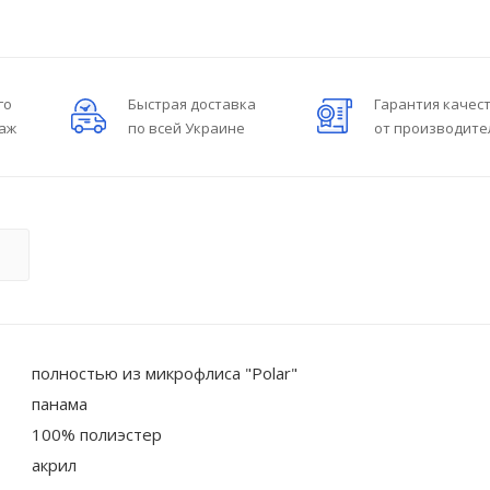
го
Быстрая доставка
Гарантия качес
даж
по всей Украине
от производите
О
полностью из микрофлиса "Polar"
панама
100% полиэстер
акрил