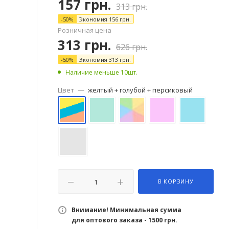
157
грн.
313
грн.
-
50
%
Экономия
156
грн.
Розничная цена
313
грн.
626
грн.
-
50
%
Экономия
313
грн.
Наличие меньше 10шт.
Цвет
—
желтый + голубой + персиковый
В КОРЗИНУ
Внимание! Минимальная сумма
для оптового заказа - 1500 грн.