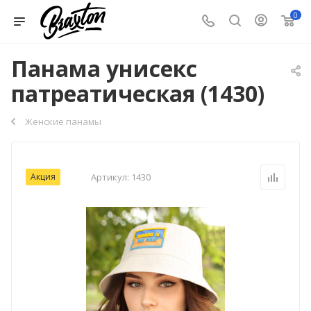
0
Панама унисекс
патреатическая (1430)
Женские панамы
Акция
Артикул:
1430