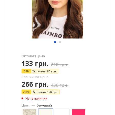
Оптовая цена
133
грн.
218
грн.
-
39
%
Экономия
85
грн.
Розничная цена
266
грн.
436
грн.
-
39
%
Экономия
170
грн.
Нет в наличии
Цвет
—
бежевый