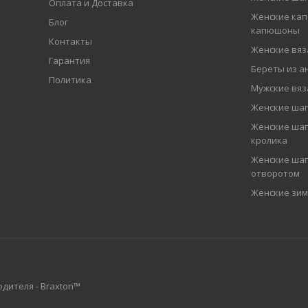
Оплата и Доставка
Женские кап
Блог
капюшоны
Контакты
Женские вя
Гарантия
Береты из а
Политика
Мужские вя
Женские ша
Женские шап
кролика
Женские шап
отворотом
Женские зи
дителя - Braxton™