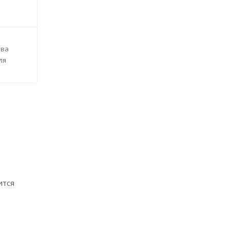
тва
ля
ится