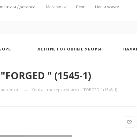
Оплата и Доставка
Магазины
Блог
Наши услуги
БОРЫ
ЛЕТНИЕ ГОЛОВНЫЕ УБОРЫ
ПАЛА
"FORGED " (1545-1)
—
ие кепки
Кепка - трекерка унисекс "FORGED " (1545-1)