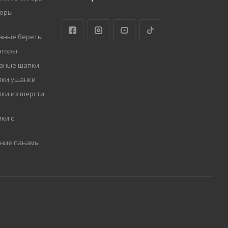
оры-
заные береты
нгоры
заные шапки
пки ушанки
ки из шерсти
ки с
мние панамы