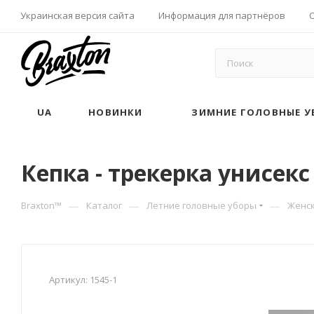
Украинская версия сайта
Информация для партнёров
UA
НОВИНКИ
ЗИМНИЕ ГОЛОВНЫЕ У
Кепка - трекерка унисекс 
—
—
—
Braxton™
Каталог
Летние головные уборы
Женск
Артикул:
1545-1