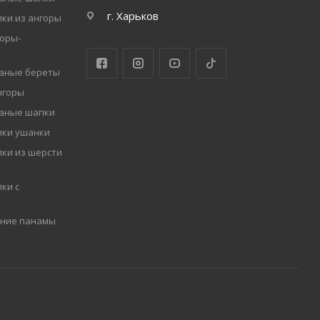
г. Харьков
ки из ангоры
оры-
заные береты
нгоры
заные шапки
пки ушанки
ки из шерсти
ки с
мние панамы