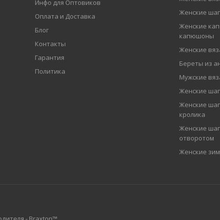
Инфо для Оптовиков
Женские шап
Оплата и Доставка
Женские кап
Блог
капюшоны
Контакты
Женские вя
Гарантия
Береты из а
Политика
Мужские вя
Женские ша
Женские шап
кролика
Женские шап
отворотом
Женские зи
дителя - Braxton™