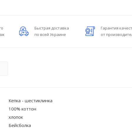
го
Быстрая доставка
Гарантия качес
даж
по всей Украине
от производите
О
Кепка - шестиклинка
100% коттон
хлопок
Бейсболка