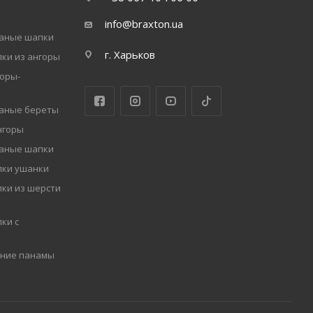
info@braxton.ua
заные шапки
г. Харьков
ки из ангоры
оры-
заные береты
нгоры
заные шапки
пки ушанки
ки из шерсти
ки с
мние панамы