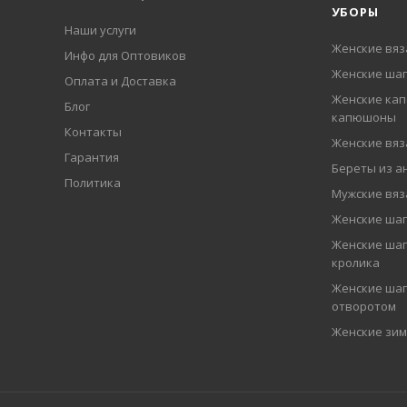
УБОРЫ
Наши услуги
Женские вя
Инфо для Оптовиков
Женские шап
Оплата и Доставка
Женские кап
Блог
капюшоны
Контакты
Женские вя
Гарантия
Береты из а
Политика
Мужские вя
Женские ша
Женские шап
кролика
Женские шап
отворотом
Женские зи