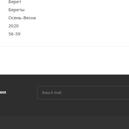
Берет
Береты
Осень-Весна
2020
56-59
ших