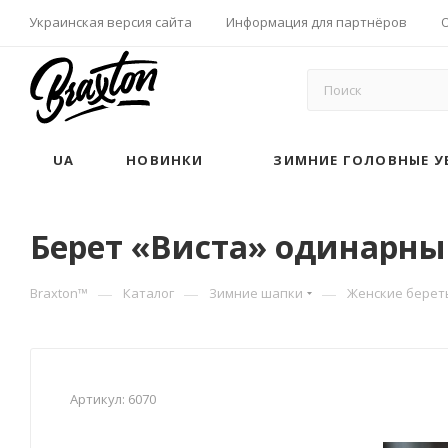
Украинская версия сайта
Информация для партнёров
UA
НОВИНКИ
ЗИМНИЕ ГОЛОВНЫЕ У
Берет «Виста» одинарный
—
—
—
Braxton™
Каталог
Зимние шапки
Женские берет
Артикул:
6070