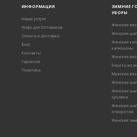
ИНФОРМАЦИЯ
ЗИМНИЕ Г
УБОРЫ
Наши услуги
Женские вя
Инфо для Оптовиков
Женские шап
Оплата и Доставка
Женские кап
Блог
капюшоны
Контакты
Женские вя
Гарантия
Береты из а
Политика
Мужские вя
Женские ша
Женские шап
кролика
Женские шап
отворотом
Женские зи