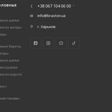
ОЛОВНЫЕ
+38 067 104 06 00
info@braxton.ua
заные шапки
г. Харьков
ки из ангоры
оры-
заные береты
нгоры
заные шапки
пки ушанки
ки из шерсти
ки с
мние панамы