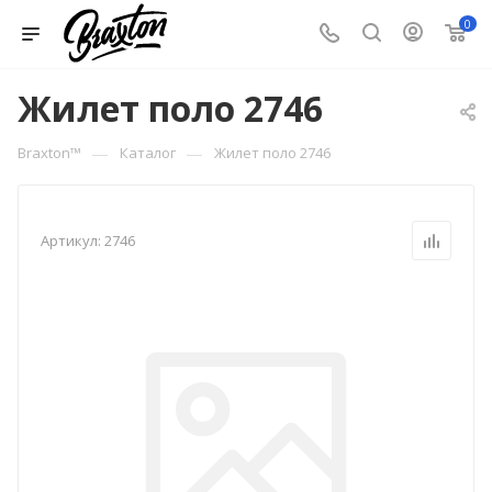
0
Жилет поло 2746
—
—
Braxton™
Каталог
Жилет поло 2746
Артикул:
2746