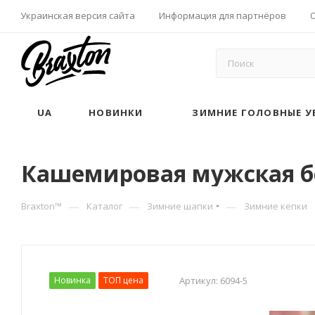
Украинская версия сайта
Информация для партнёров
UA
НОВИНКИ
ЗИМНИЕ ГОЛОВНЫЕ У
Кашемировая мужская бе
—
—
—
Braxton™
Каталог
Зимние шапки
Зимние кепки
Новинка
ТОП цена
Артикул:
6094-5