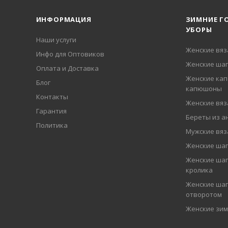
ИНФОРМАЦИЯ
ЗИМНИЕ Г
УБОРЫ
Наши услуги
Женские вя
Инфо для Оптовиков
Женские шап
Оплата и Доставка
Женские кап
Блог
капюшоны
Контакты
Женские вя
Гарантия
Береты из а
Политика
Мужские вя
Женские ша
Женские шап
кролика
Женские шап
отворотом
Женские зи