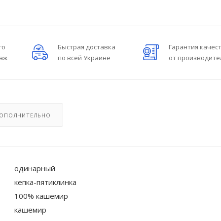
го
Быстрая доставка
Гарантия качес
даж
по всей Украине
от производите
ОПОЛНИТЕЛЬНО
одинарный
кепка-пятиклинка
100% кашемир
кашемир