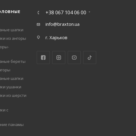
ОЛОВНЫЕ
+38 067 104 06 00
info@braxton.ua
заные шапки
г. Харьков
ки из ангоры
оры-
заные береты
нгоры
заные шапки
пки ушанки
ки из шерсти
ки с
мние панамы