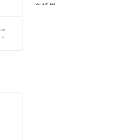
магазинах
тва
ля