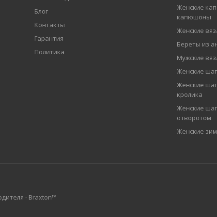
Женские кап
Блог
капюшоны
Контакты
Женские вя
Гарантия
Береты из а
Политика
Мужские вя
Женские ша
Женские шап
кролика
Женские шап
отворотом
Женские зи
дителя - Braxton™