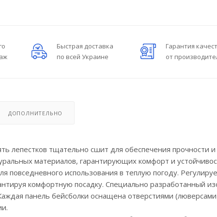
го
Быстрая доставка
Гарантия качес
даж
по всей Украине
от производите
ДОПОЛНИТЕЛЬНО
ять лепестков тщательно сшит для обеспечения прочности и
туральных материалов, гарантирующих комфорт и устойчивос
я повседневного использования в теплую погоду. Регулиру
рантируя комфортную посадку. Специально разработанный и
Каждая панель бейсболки оснащена отверстиями (люверсами)
и.