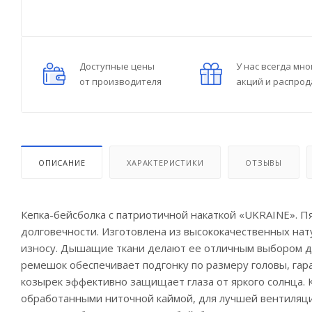
Доступные цены
У нас всегда мно
от производителя
акций и распро
ОПИСАНИЕ
ХАРАКТЕРИСТИКИ
ОТЗЫВЫ
Кепка-бейсболка с патриотичной накаткой «UKRAINE». П
долговечности. Изготовлена из высококачественных на
износу. Дышащие ткани делают ее отличным выбором дл
ремешок обеспечивает подгонку по размеру головы, га
козырек эффективно защищает глаза от яркого солнца. 
обработанными ниточной каймой, для лучшей вентиляци