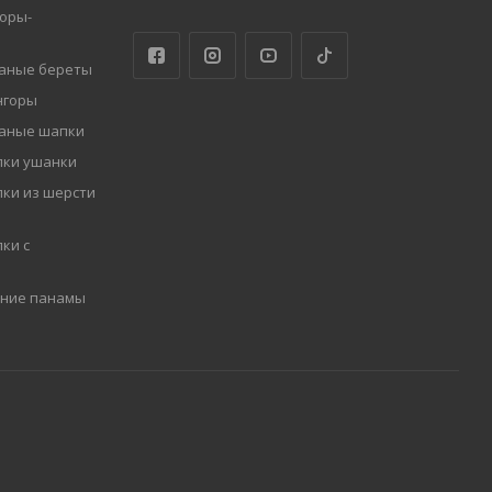
оры-
заные береты
нгоры
заные шапки
пки ушанки
ки из шерсти
ки с
мние панамы