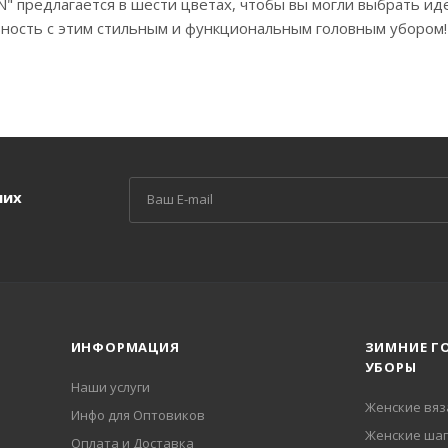
N" предлагается в шести цветах, чтобы вы могли выбрать и
ьность с этим стильным и функциональным головным убором!
ших
ИНФОРМАЦИЯ
ЗИМНИЕ Г
УБОРЫ
Наши услуги
Женские вя
Инфо для Оптовиков
Женские шап
Оплата и Доставка