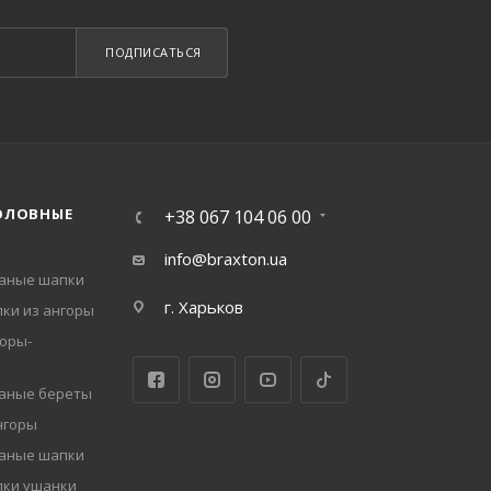
ПОДПИСАТЬСЯ
ОЛОВНЫЕ
+38 067 104 06 00
info@braxton.ua
заные шапки
г. Харьков
ки из ангоры
оры-
заные береты
нгоры
заные шапки
пки ушанки