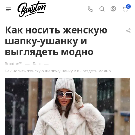
0
Как носить женскую
шапку-ушанку и
выглядеть модно
—
—
Braxton™
Блог
Как носить женскую шапку-ушанку и выглядеть модно