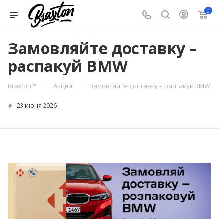
0
Замовляйте доставку –
распакуй BMW
—
—
Braxton™
Акции
Замовляйте доставку – распакуй BMW
23 июня 2026