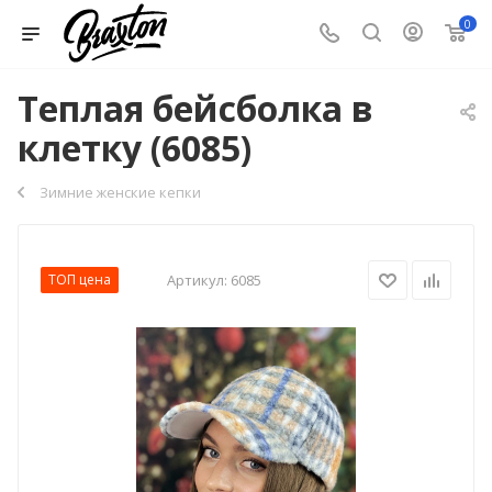
0
Теплая бейсболка в
клетку (6085)
Зимние женские кепки
ТОП цена
Артикул:
6085