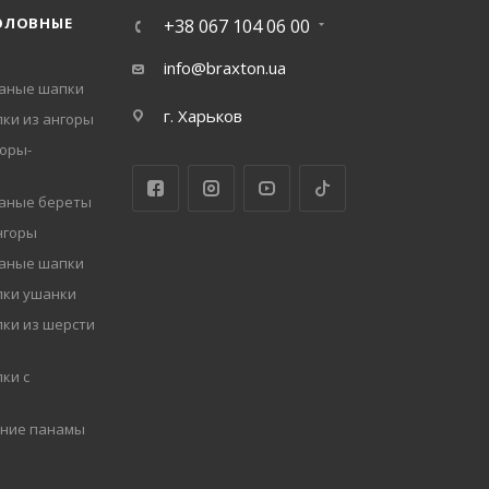
ОЛОВНЫЕ
+38 067 104 06 00
info@braxton.ua
заные шапки
г. Харьков
ки из ангоры
оры-
заные береты
нгоры
заные шапки
пки ушанки
ки из шерсти
ки с
мние панамы