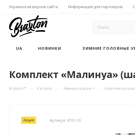
Украинская версия сайта
Информация для партнёров
UA
НОВИНКИ
ЗИМНИЕ ГОЛОВНЫЕ У
Комплект «Малинуа» (шап
—
—
—
Braxton™
Каталог
Зимние шапки
Комплекты шап
Акция
Артикул:
4721-10