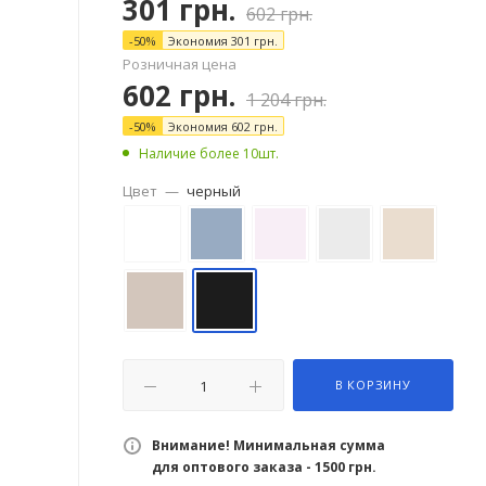
301
грн.
602
грн.
-
50
%
Экономия
301
грн.
Розничная цена
602
грн.
1 204
грн.
-
50
%
Экономия
602
грн.
Наличие более 10шт.
Цвет
—
черный
В КОРЗИНУ
Внимание! Минимальная сумма
для оптового заказа - 1500 грн.