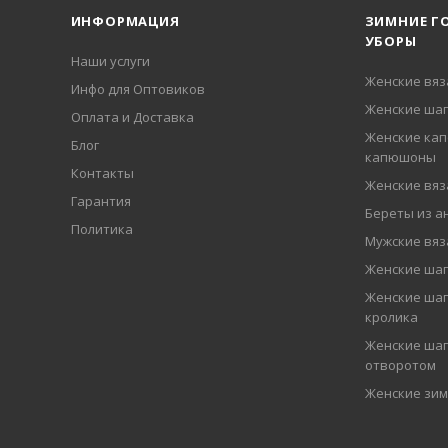
ИНФОРМАЦИЯ
ЗИМНИЕ Г
УБОРЫ
Наши услуги
Женские вя
Инфо для Оптовиков
Женские шап
Оплата и Доставка
Женские кап
Блог
капюшоны
Контакты
Женские вя
Гарантия
Береты из а
Политика
Мужские вя
Женские ша
Женские шап
кролика
Женские шап
отворотом
Женские зи