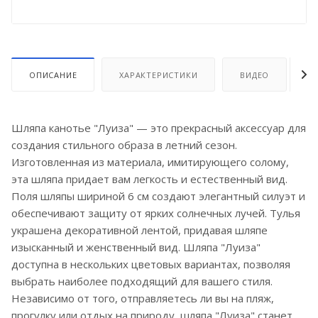
ОПИСАНИЕ
ХАРАКТЕРИСТИКИ
ВИДЕО
О
Шляпа канотье "Луиза" — это прекрасный аксессуар для
создания стильного образа в летний сезон.
Изготовленная из материала, имитирующего солому,
эта шляпа придает вам легкость и естественный вид.
Поля шляпы шириной 6 см создают элегантный силуэт и
обеспечивают защиту от ярких солнечных лучей. Тулья
украшена декоративной лентой, придавая шляпе
изысканный и женственный вид. Шляпа "Луиза"
доступна в нескольких цветовых вариантах, позволяя
выбрать наиболее подходящий для вашего стиля.
Независимо от того, отправляетесь ли вы на пляж,
прогулку или отдых на природу, шляпа "Луиза" станет