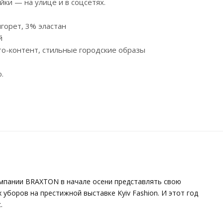
йки — на улице и в соцсетях.
нгорет, 3% эластан
й
ото-контент, стильные городские образы
⁠
омпании BRAXTON в начале осени представлять свою
боров на престижной выставке Kyiv Fashion. И этот год
.