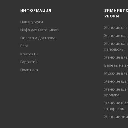
ИНФОРМАЦИЯ
ЗИМНИЕ Г
УБОРЫ
Наши услуги
Женские вя
Инфо для Оптовиков
Женские шап
Оплата и Доставка
Женские кап
Блог
капюшоны
Контакты
Женские вя
Гарантия
Береты из а
Политика
Мужские вя
Женские ша
Женские шап
кролика
Женские шап
отворотом
Женские зи