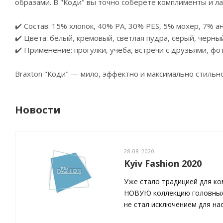
образами. В "Коди" вы точно соберете комплименты и ла
✔️ Состав: 15% хлопок, 40% PA, 30% PES, 5% мохер, 7% а
✔️ Цвета: белый, кремовый, светлая пудра, серый, черны
✔️ Применение: прогулки, учеба, встречи с друзьями, ф
Braxton "Коди" — мило, эффектно и максимально стильно.
Новости
28.08.2020
Kyiv Fashion 2020
Уже стало традицией для к
НОВУЮ коллекцию головных у
не стал исключением для нас