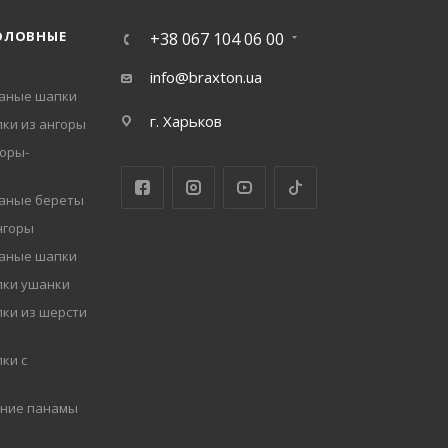
ОЛОВНЫЕ
+38 067 104 06 00
info@braxton.ua
заные шапки
г. Харьков
ки из ангоры
оры-
заные береты
нгоры
заные шапки
пки ушанки
ки из шерсти
ки с
мние панамы