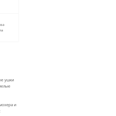
тва
ля
ые ушки
смелые
 мохера и
с