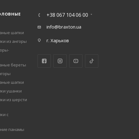
ОЛОВНЫЕ
+38 067 104 06 00
info@braxton.ua
заные шапки
г. Харьков
ки из ангоры
оры-
заные береты
нгоры
заные шапки
пки ушанки
ки из шерсти
ки с
мние панамы