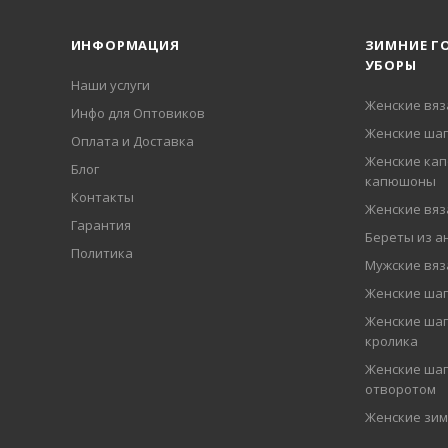
ИНФОРМАЦИЯ
ЗИМНИЕ Г
УБОРЫ
Наши услуги
Женские вя
Инфо для Оптовиков
Женские шап
Оплата и Доставка
Женские кап
Блог
капюшоны
Контакты
Женские вя
Гарантия
Береты из а
Политика
Мужские вя
Женские ша
Женские шап
кролика
Женские шап
отворотом
Женские зи