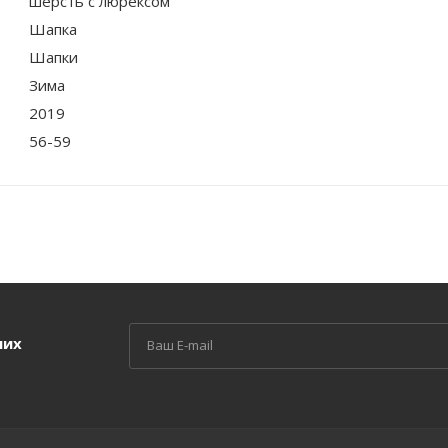
шерсть с люрексом
Шапка
Шапки
Зима
2019
56-59
ших