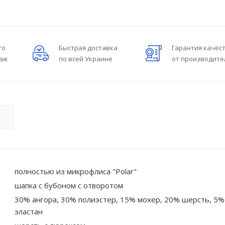
го
Быстрая доставка
Гарантия качес
даж
по всей Украине
от производите
О
полностью из микрофлиса "Polar"
шапка с бубоном с отворотом
30% ангора, 30% полиэстер, 15% мохер, 20% шерсть, 5%
эластан