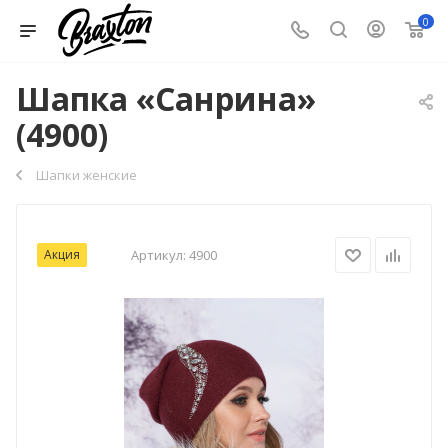
0
Шапка «Санрина»
(4900)
Шапки женские
Акция
Артикул:
4900