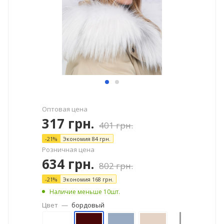
Оптовая цена
317
грн.
401
грн.
-
21
%
Экономия
84
грн.
Розничная цена
634
грн.
802
грн.
-
21
%
Экономия
168
грн.
Наличие меньше 10шт.
Цвет
—
бордовый