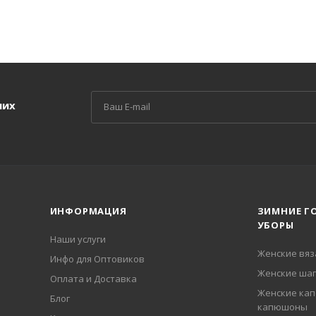
ших
ИНФОРМАЦИЯ
ЗИМНИЕ Г
УБОРЫ
Наши услуги
Женские вя
Инфо для Оптовиков
Женские шап
Оплата и Доставка
Женские кап
Блог
капюшоны