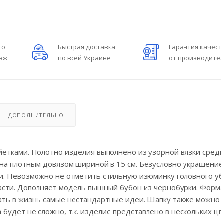
го
Быстрая доставка
Гарантия качес
даж
по всей Украине
от производите
ДОПОЛНИТЕЛЬНО
айетками. Полотно изделия выполнено из узорной вязки сре
ена плотным довязом шириной в 15 см. Безусловно украшени
и. Невозможно не отметить стильную изюминку головного уб
части. Дополняет модель пышный бубон из чернобурки. Форм
ать в жизнь самые нестандартные идеи. Шапку также можно
 будет не сложно, т.к. изделие представлено в нескольких ц