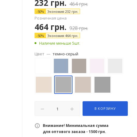
232
грн.
464
грн.
-
50
%
Экономия
232
грн.
Розничная цена
464
грн.
928
грн.
-
50
%
Экономия
464
грн.
Наличие меньше 5шт.
Цвет
—
темно-серый
В КОРЗИНУ
Внимание! Минимальная сумма
для оптового заказа - 1500 грн.