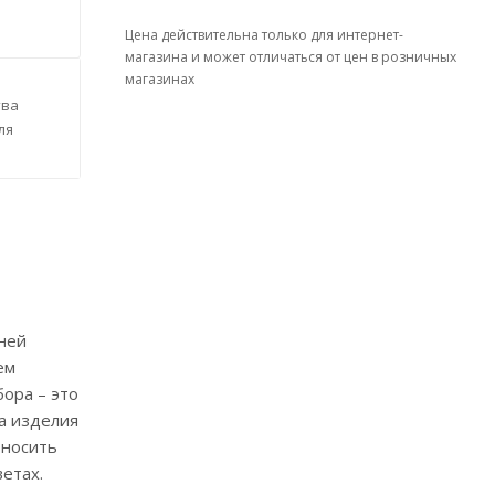
Цена действительна только для интернет-
магазина и может отличаться от цен в розничных
магазинах
тва
ля
дней
ем
ора – это
а изделия
 носить
ветах.