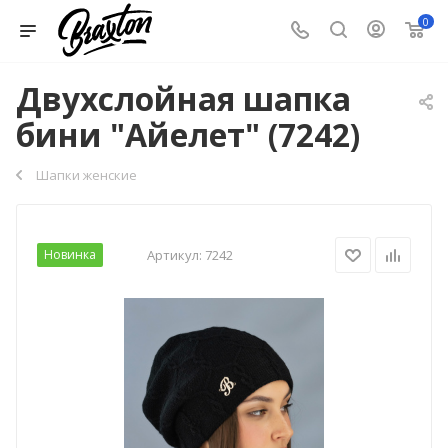
0
Двухслойная шапка
бини "Айелет" (7242)
Шапки женские
Новинка
Артикул:
7242